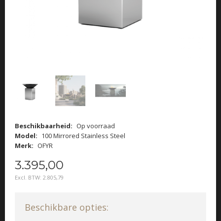
Beschikbaarheid:
Op voorraad
Model:
100 Mirrored Stainless Steel
Merk:
OFYR
3.395
,
00
Excl. BTW:
2.805,79
Beschikbare opties: