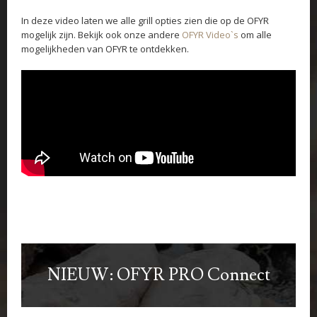
In deze video laten we alle grill opties zien die op de OFYR
mogelijk zijn. Bekijk ook onze andere
OFYR Video`s
om alle
mogelijkheden van OFYR te ontdekken.
NIEUW:
OFYR PRO Connect